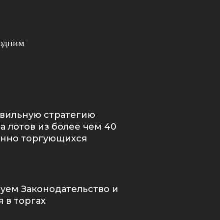
 одним
авильную стратегию
а лотов из более чем 40
нно торгующихся
уем Законодательство и
я в торгах