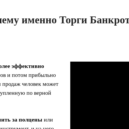
ему именно Торги Банкро
олее эффективно
тов и потом прибыльно
и продаж человек может
купленную по верной
пить за полцены
или
нструмент, и на него