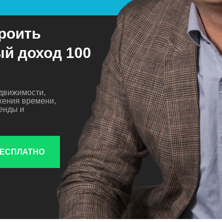
роить
й доход 100
движимости,
жения времени,
ренды и
БЕСПЛАТНО