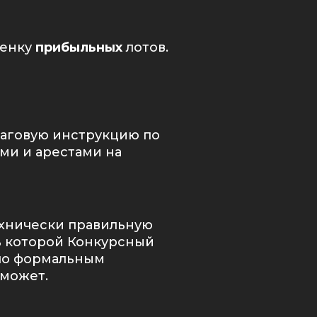
ценку
прибыльных
лотов.
шаговую инструкцию по
ами и арестами на
ехнически правильную
ть которой Конкурсный
по формальным
сможет.