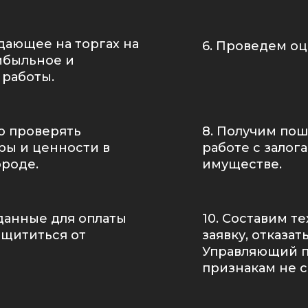
одающее на торгах на
6. Проведем о
ибыльное и
 работы.
о проверять
8. Получим по
ры и ценности в
работе с залог
ороде.
имуществе.
данные для оплаты
10. Составим т
ащититься от
заявку, отказа
Управляющий 
признакам не 