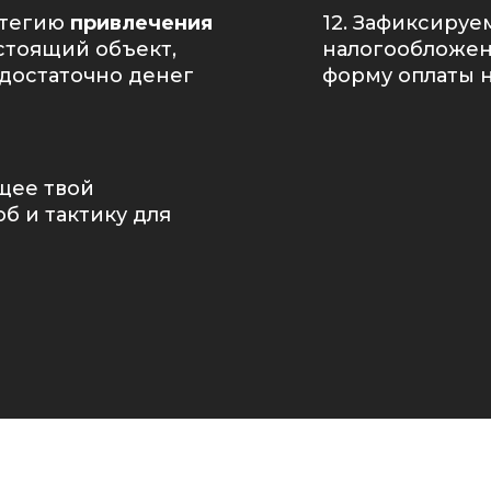
атегию
привлечения
12. Зафиксируе
стоящий объект,
налогообложен
едостаточно денег
форму оплаты 
щее твой
б и тактику для