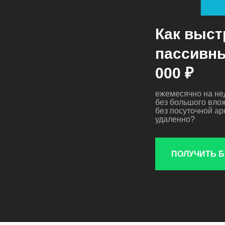
Как выст
пассивны
000 ₽
ежемесячно на не
без большого вло
без посуточной а
удаленно?
ПОЛУЧИТЬ 