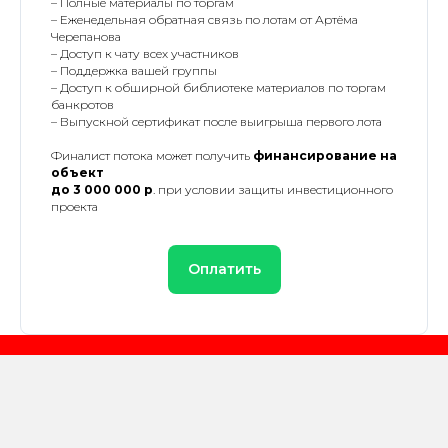
– Полные материалы по торгам
– Еженедельная обратная связь по лотам от Артёма
Черепанова
– Доступ к чату всех участников
– Поддержка вашей группы
– Доступ к обширной библиотеке материалов по торгам
банкротов
– Выпускной сертификат после выигрыша первого лота
Финалист потока может получить
финансирование на
объект
до 3 000 000 р
. при условии защиты инвестиционного
проекта
Оплатить