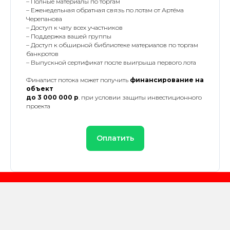
– Полные материалы по торгам
– Еженедельная обратная связь по лотам от Артёма
Черепанова
– Доступ к чату всех участников
– Поддержка вашей группы
– Доступ к обширной библиотеке материалов по торгам
банкротов
– Выпускной сертификат после выигрыша первого лота
Финалист потока может получить
финансирование на
объект
до 3 000 000 р
. при условии защиты инвестиционного
проекта
Оплатить