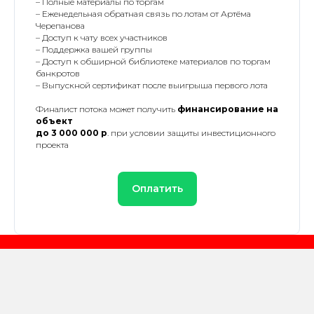
– Полные материалы по торгам
– Еженедельная обратная связь по лотам от Артёма
Черепанова
– Доступ к чату всех участников
– Поддержка вашей группы
– Доступ к обширной библиотеке материалов по торгам
банкротов
– Выпускной сертификат после выигрыша первого лота
Финалист потока может получить
финансирование на
объект
до 3 000 000 р
. при условии защиты инвестиционного
проекта
Оплатить